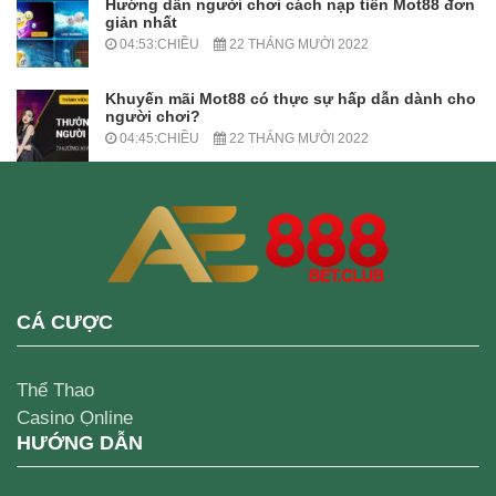
Hướng dẫn người chơi cách nạp tiền Mot88 đơn
giản nhất
04:53:CHIỀU
22 THÁNG MƯỜI 2022
Khuyến mãi Mot88 có thực sự hấp dẫn dành cho
người chơi?
04:45:CHIỀU
22 THÁNG MƯỜI 2022
CÁ CƯỢC
Thể Thao
Casino Ọnline
HƯỚNG DẪN