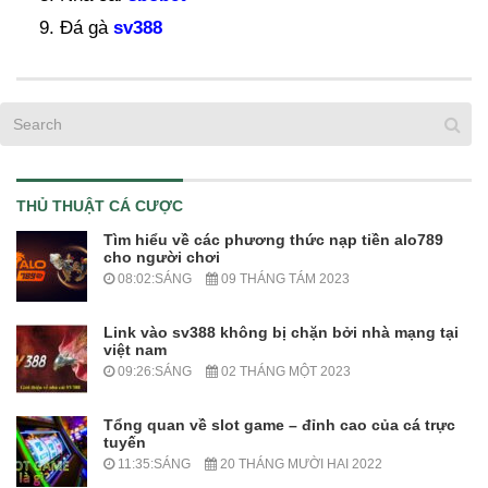
Đá gà
sv388
THỦ THUẬT CÁ CƯỢC
Tìm hiểu về các phương thức nạp tiền alo789
cho người chơi
08:02:SÁNG
09 THÁNG TÁM 2023
Link vào sv388 không bị chặn bởi nhà mạng tại
việt nam
09:26:SÁNG
02 THÁNG MỘT 2023
Tổng quan về slot game – đỉnh cao của cá trực
tuyến
11:35:SÁNG
20 THÁNG MƯỜI HAI 2022