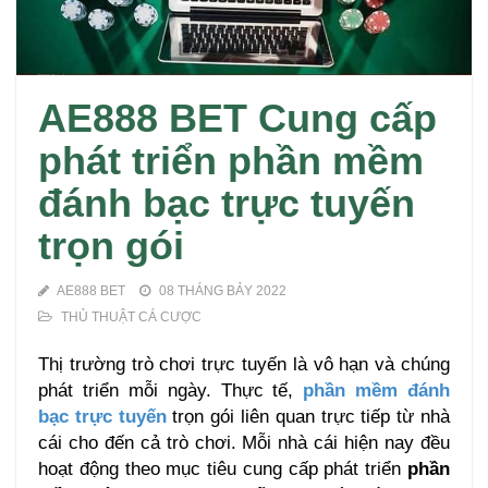
AE888 BET Cung cấp
phát triển phần mềm
đánh bạc trực tuyến
trọn gói
AE888 BET
08 THÁNG BẢY 2022
THỦ THUẬT CÁ CƯỢC
Thị trường trò chơi trực tuyến là vô hạn và chúng
phát triển mỗi ngày. Thực tế,
phần mềm đánh
bạc trực tuyến
trọn gói liên quan trực tiếp từ nhà
cái cho đến cả trò chơi. Mỗi nhà cái hiện nay đều
hoạt động theo mục tiêu cung cấp phát triển
phần