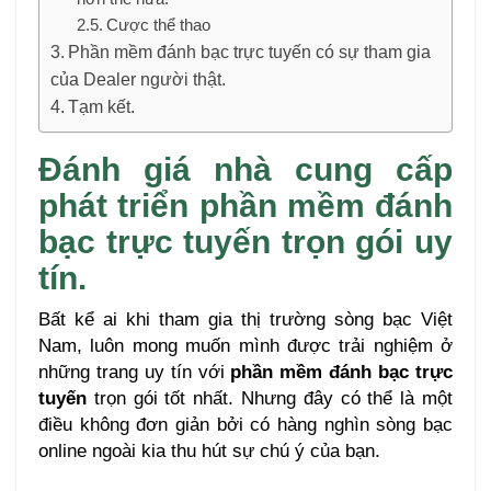
Cược thể thao
Phần mềm đánh bạc trực tuyến có sự tham gia
của Dealer người thật.
Tạm kết.
Đánh giá nhà cung cấp
phát triển phần mềm đánh
bạc trực tuyến trọn gói uy
tín.
Bất kể ai khi tham gia thị trường sòng bạc Việt
Nam, luôn mong muốn mình được trải nghiệm ở
những trang uy tín với
phần mềm đánh bạc trực
tuyến
trọn gói tốt nhất. Nhưng đây có thể là một
điều không đơn giản bởi có hàng nghìn sòng bạc
online ngoài kia thu hút sự chú ý của bạn.