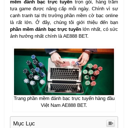
mềm đánh bạc trực tuyến
trọn gói, hàng trăm
tựa game được nâng cấp mỗi ngày. Chính vì sự
cạnh tranh tại thị trường phần mềm cờ bạc online
là rất lớn. Ở đây, chúng tôi giới thiệu đến bạn
phần mềm đánh bạc trực tuyến
lớn nhất, có sức
ảnh hưởng nhất chính là AE888 BET.
Trang phần mềm đánh bạc trực tuyến hàng đầu
Việt Nam AE888 BET.
Mục Lục