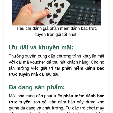
Tiêu chí đánh giá phần mềm đánh bạc trực
tuyến trọn gói tốt nhất.
Ưu đãi và khuyến mãi:
Thường xuyên cung cấp chương trình khuyến mãi
với cái mã voucher để thu hút khách hàng. Cho họ
tận hưởng việc giải trí tại
phần mềm đánh bạc
trực tuyến
nhà cái lâu dài.
Đa dạng sản phẩm:
Một nhà cung cấp phát triển
phần mềm đánh bạc
trực tuyến
trọn gói cần đảm bảo xây dựng kho
game đa dạng và chất lượng. Tư các trò chơi máy