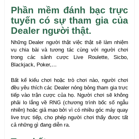
Phần mềm đánh bạc trực
tuyến có sự tham gia của
Dealer người thật.
Những Dealer người thật việc thật sẽ làm nhiệm
vụ chia bài và tương tác cùng với người chơi
trong các sảnh cược Live Roulette, Sicbo,
Blackjack, Poker,…
Bất kể kiểu chơi hoặc trò chơi nào, người chơi
đều yêu thích các Dealer nóng bỏng tham gia trực
tiếp vào trận cược của họ. Người chơi sẽ không
phải lo lắng về RNG (chương trình bốc số ngẫu
nhiên) hoặc giả mạo bởi vì có nhiều góc máy quay
live trực tiếp, cho phép người chơi thấy được tất
cả những gì đang diễn ra.