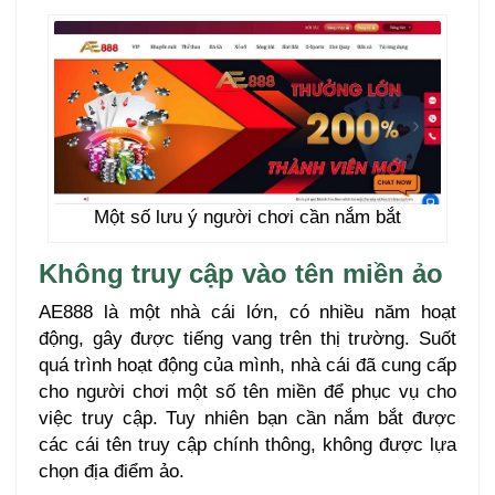
Một số lưu ý người chơi cần nắm bắt
Không truy cập vào tên miền ảo
AE888 là một nhà cái lớn, có nhiều năm hoạt
động, gây được tiếng vang trên thị trường. Suốt
quá trình hoạt động của mình, nhà cái đã cung cấp
cho người chơi một số tên miền để phục vụ cho
việc truy cập. Tuy nhiên bạn cần nắm bắt được
các cái tên truy cập chính thông, không được lựa
chọn địa điểm ảo.