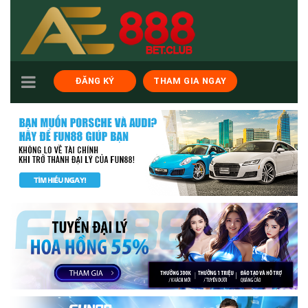
TOGGLE
ĐĂNG KÝ
THAM GIA NGAY
NAVIGATION