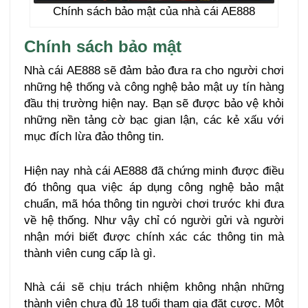
Chính sách bảo mật của nhà cái AE888
Chính sách bảo mật
Nhà cái AE888 sẽ đảm bảo đưa ra cho người chơi
những hệ thống và công nghệ bảo mật uy tín hàng
đầu thị trường hiện nay. Bạn sẽ được bảo vệ khỏi
những nền tảng cờ bạc gian lận, các kẻ xấu với
mục đích lừa đảo thông tin.
Hiện nay nhà cái AE888 đã chứng minh được điều
đó thông qua việc áp dụng công nghệ bảo mật
chuẩn, mã hóa thông tin người chơi trước khi đưa
về hệ thống. Như vậy chỉ có người gửi và người
nhận mới biết được chính xác các thông tin mà
thành viên cung cấp là gì.
Nhà cái sẽ chịu trách nhiệm không nhận những
thành viên chưa đủ 18 tuổi tham gia đặt cược. Một