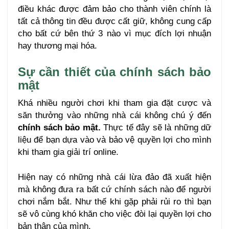
điều khác được đảm bảo cho thành viên chính là
tất cả thông tin đều được cất giữ, không cung cấp
cho bất cứ bên thứ 3 nào vì mục đích lợi nhuận
hay thương mại hóa.
Sự cần thiết của chính sách bảo
mật
Khá nhiều người chơi khi tham gia đặt cược và
săn thưởng vào những nhà cái không chú ý đến
chính sách bảo mật.
Thực tế đây sẽ là những dữ
liệu để bạn dựa vào và bảo vệ quyền lợi cho mình
khi tham gia giải trí online.
Hiện nay có những nhà cái lừa đảo đã xuất hiện
mà không đưa ra bất cứ chính sách nào để người
chơi nắm bắt. Như thế khi gặp phải rủi ro thì bạn
sẽ vô cùng khó khăn cho việc đòi lại quyền lợi cho
bản thân của mình.