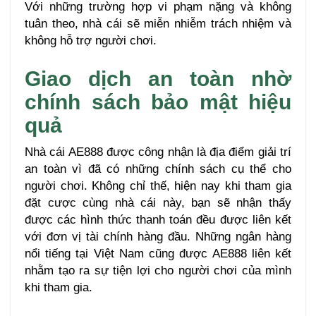
Với những trường hợp vi phạm nặng và không
tuân theo, nhà cái sẽ miễn nhiễm trách nhiệm và
không hỗ trợ người chơi.
Giao dịch an toàn nhờ
chính sách bảo mật hiệu
quả
Nhà cái AE888 được công nhận là địa điểm giải trí
an toàn vì đã có những chính sách cụ thể cho
người chơi. Không chỉ thế, hiện nay khi tham gia
đặt cược cùng nhà cái này, bạn sẽ nhận thấy
được các hình thức thanh toán đều được liên kết
với đơn vị tài chính hàng đầu. Những ngân hàng
nổi tiếng tại Việt Nam cũng được AE888 liên kết
nhằm tạo ra sự tiện lợi cho người chơi của mình
khi tham gia.