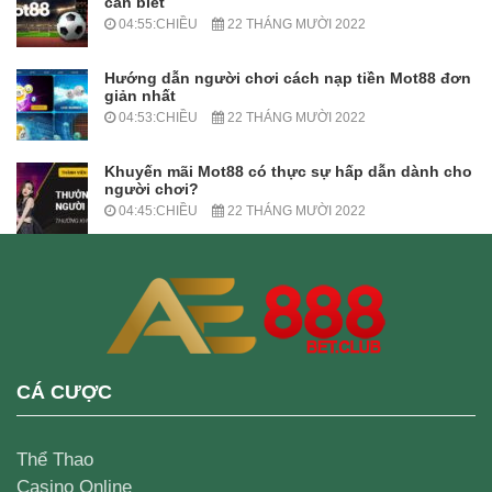
cần biết
04:55:CHIỀU
22 THÁNG MƯỜI 2022
Hướng dẫn người chơi cách nạp tiền Mot88 đơn
giản nhất
04:53:CHIỀU
22 THÁNG MƯỜI 2022
Khuyến mãi Mot88 có thực sự hấp dẫn dành cho
người chơi?
04:45:CHIỀU
22 THÁNG MƯỜI 2022
CÁ CƯỢC
Thể Thao
Casino Ọnline