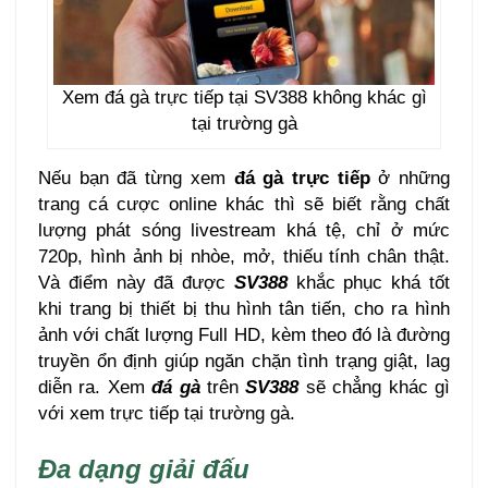
Xem đá gà trực tiếp tại SV388 không khác gì
tại trường gà
Nếu bạn đã từng xem
đá gà trực tiếp
ở những
trang cá cược online khác thì sẽ biết rằng chất
lượng phát sóng livestream khá tệ, chỉ ở mức
720p, hình ảnh bị nhòe, mở, thiếu tính chân thật.
Và điểm này đã được
SV388
khắc phục khá tốt
khi trang bị thiết bị thu hình tân tiến, cho ra hình
ảnh với chất lượng Full HD, kèm theo đó là đường
truyền ổn định giúp ngăn chặn tình trạng giật, lag
diễn ra. Xem
đá gà
trên
SV388
sẽ chẳng khác gì
với xem trực tiếp tại trường gà.
Đa dạng giải đấu