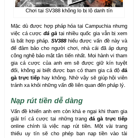
Chơi tại SV388 không lo bị lộ danh tín
Mặc dù được hợp pháp hóa tại Campuchia nhưng
việc cá cược
đá gà
tại nhiều quốc gia vẫn bị xem
là bất hợp pháp.
SV388
hiểu được vấn đề này và
để đảm bảo cho người chơi, nhà cái đã áp dụng
công nghệ bảo mật tân tiến nhất. Mọi hành vi tham
gia cá cược của anh em sẽ được giữ kín tuyệt
đối, không ai biết được bạn có tham gia cá độ
đá
gà trực tiếp
hay không. Nhờ vậy sẽ giúp hội viên
tránh xa khỏi những vấn đề liên quan đến pháp lý.
Nạp rút tiền dễ dàng
Vấn đề khiến anh em còn khá e ngại khi tham gia
giải trí cá cược tại những trang
đá gà trực tiếp
online chính là việc nạp rút tiền. Một vài trang
thiếu uy tín sẽ cho phép bạn nạp tiền vào tài