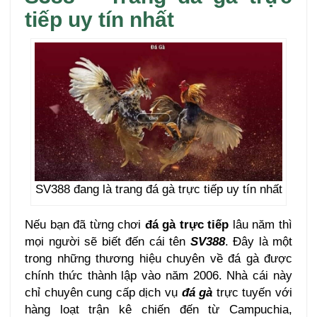
tiếp uy tín nhất
SV388 đang là trang đá gà trực tiếp uy tín nhất
Nếu bạn đã từng chơi
đá gà trực tiếp
lâu năm thì
mọi người sẽ biết đến cái tên
SV388
. Đây là một
trong những thương hiệu chuyên về đá gà được
chính thức thành lập vào năm 2006. Nhà cái này
chỉ chuyên cung cấp dịch vụ
đá gà
trực tuyến với
hàng loạt trận kê chiến đến từ Campuchia,