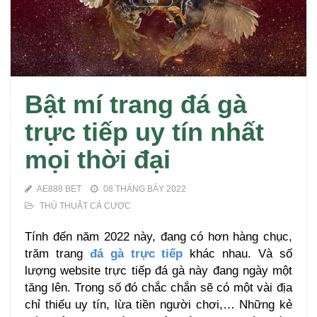
Bật mí trang đá gà
trực tiếp uy tín nhất
mọi thời đại
AE888 BET
08 THÁNG BẢY 2022
THỦ THUẬT CÁ CƯỢC
Tính đến năm 2022 này, đang có hơn hàng chục,
trăm trang
đá gà trực tiếp
khác nhau. Và số
lượng website trực tiếp đá gà này đang ngày một
tăng lên. Trong số đó chắc chắn sẽ có một vài địa
chỉ thiếu uy tín, lừa tiền người chơi,… Những kẻ