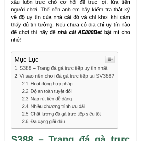
xấu luôn trực chờ cơ hội để trục lợi, lừa tiền
người chơi. Thế nên anh em hãy kiểm tra thật kỹ
về độ uy tín của nhà cái đó và chỉ khơi khi cảm
thấy đủ tin tưởng. Nếu chưa có địa chỉ uy tín nào
để chơi thì hãy để
nhà cái AE888Bet
bật mí cho
nhé!
Mục Lục
S388 – Trang đá gà trực tiếp uy tín nhất
Vì sao nên chơi đá gà trực tiếp tại SV388?
Hoạt động hợp pháp
Độ an toàn tuyệt đối
Nạp rút tiền dễ dàng
Nhiều chương trình ưu đãi
Chất lượng đá gà trực tiếp siêu tốt
Đa dạng giải đấu
S388 – Trang đá gà trực