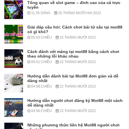
Tổng quan về slot game – đỉnh cao của cá trực
tuyến
11:35:SÁNG
20 THÁNG MƯỜI HAI 2022
Giải đáp câu hỏi: Cách chơi bài tứ sắc tại mot88
có gì khó?
05:03:CHIỀU
22 THÁNG MƯỜI 2022
Cách đánh vét máng tại mot88 bằng cách chơi
theo những lối khác nhau
05:01:CHIỀU
22 THÁNG MƯỜI 2022
Hướng dẫn đánh bài tại Mot88 đơn giản và dễ
dàng nhất
04:58:CHIỀU
22 THÁNG MƯỜI 2022
Hướng dẫn người chơi đăng ký Mot88 một cách
dễ dàng nhất
04:56:CHIỀU
22 THÁNG MƯỜI 2022
Những phương thức liên hệ Mot88 người chơi