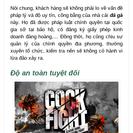
Nói chung, khách hàng sẽ không phải lo về vấn đề
pháp lý và độ uy tín, công bằng của nhà cái
đá gà
này. Họ đã được pháp luật chính quyền tại quốc
gia sở tại bảo hộ, có đăng ký giấy phép kinh
doanh đàng hoàng,… Đồng thời, họ cũng chịu sự
quản lý của chính quyền địa phương, thường
xuyên tổ chức, kiểm tra nên sẽ không có hành vi
lừa đảo xảy ra.
Độ an toàn tuyệt đối