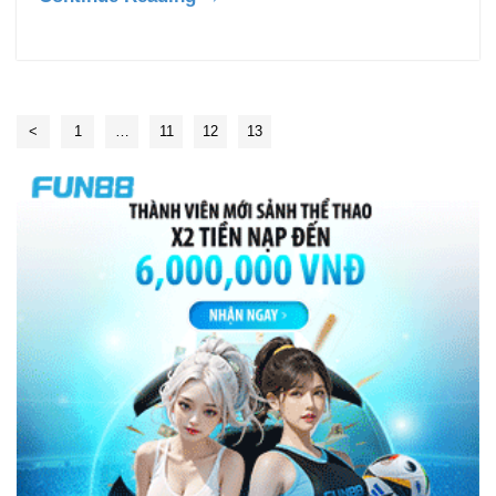
<
1
…
11
12
13