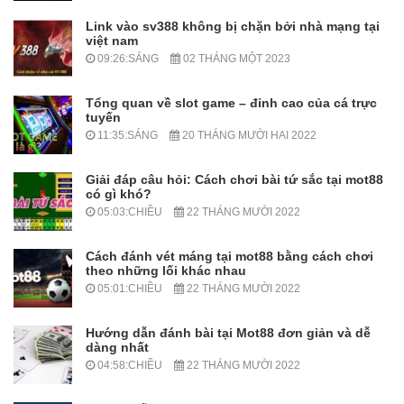
Link vào sv388 không bị chặn bởi nhà mạng tại
việt nam
09:26:SÁNG
02 THÁNG MỘT 2023
Tổng quan về slot game – đỉnh cao của cá trực
tuyến
11:35:SÁNG
20 THÁNG MƯỜI HAI 2022
Giải đáp câu hỏi: Cách chơi bài tứ sắc tại mot88
có gì khó?
05:03:CHIỀU
22 THÁNG MƯỜI 2022
Cách đánh vét máng tại mot88 bằng cách chơi
theo những lối khác nhau
05:01:CHIỀU
22 THÁNG MƯỜI 2022
Hướng dẫn đánh bài tại Mot88 đơn giản và dễ
dàng nhất
04:58:CHIỀU
22 THÁNG MƯỜI 2022