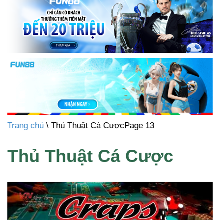
Trang chủ
\ Thủ Thuật Cá CượcPage 13
Thủ Thuật Cá Cược