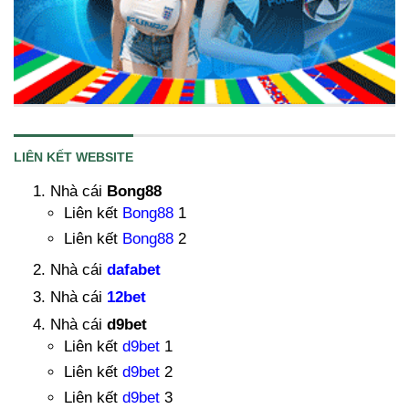
LIÊN KẾT WEBSITE
Nhà cái
Bong88
Liên kết
Bong88
1
Liên kết
Bong88
2
Nhà cái
dafabet
Nhà cái
12bet
Nhà cái
d9bet
Liên kết
d9bet
1
Liên kết
d9bet
2
Liên kết
d9bet
3